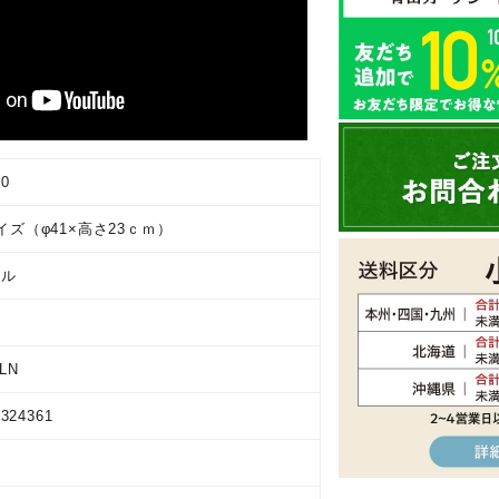
00
イズ（φ41×高さ23ｃｍ）
ラル
LN
9324361