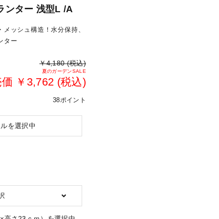
ンター 浅型L /A
・メッシュ構造！水分保持、
ンター
￥4,180 (税込)
夏のガーデンSALE
 ￥3,762 (税込)
38ポイント
ラルを選択中
択
1×高さ23ｃｍ）を選択中