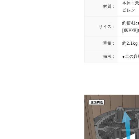
本体：
材質 :
ピレン
約幅41c
サイズ :
[底直径]
重量 :
約2.1kg
備考 :
●土の容