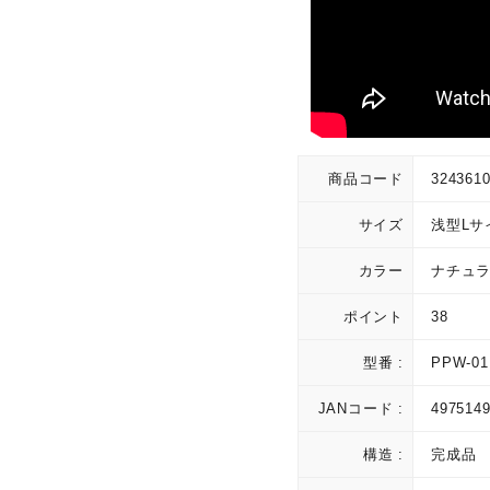
商品コード
324361
サイズ
浅型Lサ
カラー
ナチュ
ポイント
38
型番 :
PPW-01
JANコード :
497514
構造 :
完成品