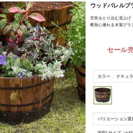
ウッドバレルプラ
空気をとり込む底上げ
断熱に優れる木製プラ
セール売価
カラー
ナチュ
バリエーション選
浅型Lサイズ（φ4