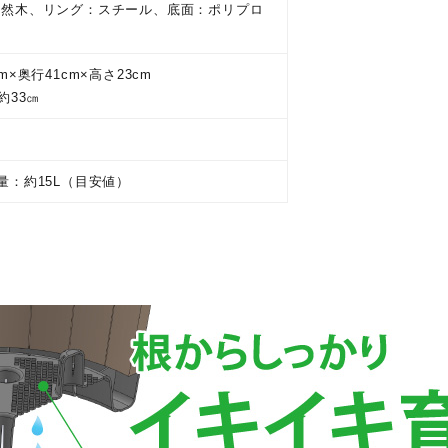
天然木、リング：スチール、底面：ポリプロ
m×奥行41cm×高さ23cm
約33㎝
量：約15L（目安値）