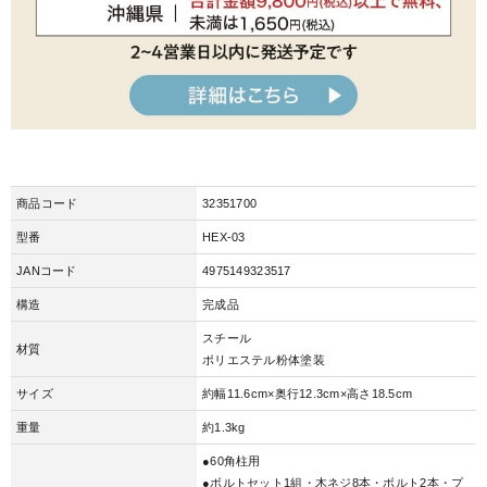
商品コード
32351700
型番
HEX-03
JANコード
4975149323517
構造
完成品
スチール
材質
ポリエステル粉体塗装
サイズ
約幅11.6cm×奥行12.3cm×高さ18.5cm
重量
約1.3kg
●60角柱用
●ボルトセット1組・木ネジ8本・ボルト2本・プ