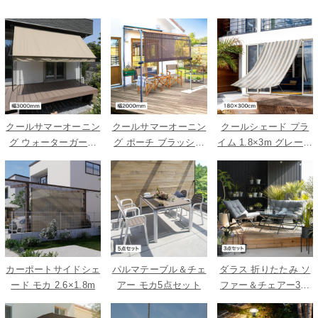
クールサマーオーニン
クールサマーオーニン
クールシェード プラ
グ ウォーターガード
グ ポーチ ブラッシュ
イム 1.8×3m グレース
ベージュ 3000
ウッド 2000
トライプ
カーポートサイドシェ
パルマテーブル＆チェ
ダラス 折りたたみ ソ
ード モカ 2.6×1.8m
アー モカ5点セット
ファー＆チェアー3点
セット