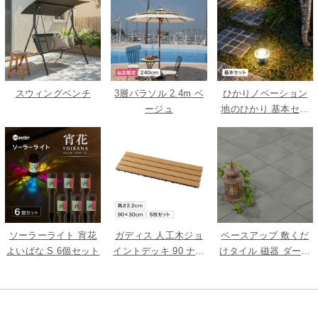
スウィングベンチ
3層パラソル 2.4m ベ
ひかりノベーション
ージュ
地のひかり 基本セッ
ト
ソーラーライト 宵花
ガディス 人工木ジョ
ベースアップ 敷くだ
よいばな S 6個セット
イントデッキ 90 ナチ
けタイル 磁器 ダーク
ュラル 5枚組
グレー 9枚組