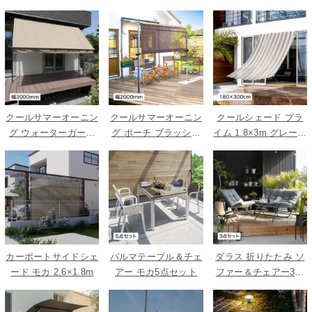
クールサマーオーニン
クールサマーオーニン
クールシェード プラ
グ ウォーターガード
グ ポーチ ブラッシュ
イム 1.8×3m グレース
ベージュ 3000
ウッド 2000
トライプ
カーポートサイドシェ
パルマテーブル＆チェ
ダラス 折りたたみ ソ
ード モカ 2.6×1.8m
アー モカ5点セット
ファー＆チェアー3点
セット