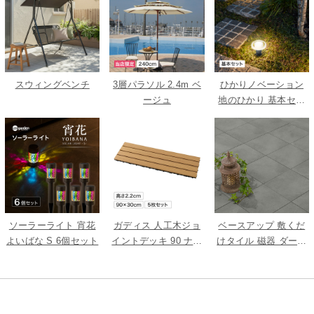
スウィングベンチ
3層パラソル 2.4m ベ
ひかりノベーション
ージュ
地のひかり 基本セッ
ト
ソーラーライト 宵花
ガディス 人工木ジョ
ベースアップ 敷くだ
よいばな S 6個セット
イントデッキ 90 ナチ
けタイル 磁器 ダーク
ュラル 5枚組
グレー 9枚組