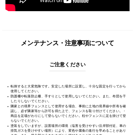
メンテナンス・注意事項について
ご注意ください
・
転倒すると大変危険です。安定した場所に設置し、十分な固定を行ってから
使用してください。
・
防護柵や転落防止柵、手すりとして使用しないでください。また、布団を干
したりしないでください。
・
隣家との境界フェンスとして使用する場合、事前に土地の境界線や所有を確
認し、必ず隣家等から許可を得た上で、フェンスを取り付けてください。・
商品を足場がわりにして登らないでください。柱やフェンスに足を掛けて登
らないでください。
・
塗装をしていますが、設置場所の環境（塩害を受けやすい沿岸部付近、車の
排気ガスを受けやすい場所）により、変色や腐食の進行を早めることがあり