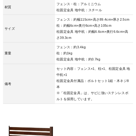
フェンス・柱：アルミニウム
材質
柱固定金具 地中杭：スチール
フェンス：約幅115cm×高さ89.4cm×厚さ2.5cm
柱：約幅6cm×奥行6cm×高さ105cm
サイズ
柱固定金具 地中杭：約幅6.6cm×奥行6.6cm×高
さ39.3cm
フェンス：約3.4kg
重量
柱：約1kg
柱固定金具 地中杭：約0.7kg
セット内容：フェンス×1、柱×1、柱固定金具 地
中杭×1
柱固定金具付属品：ボルトセット1組・木ネジ8
備考
本
※「柱固定金具」は、サビに強いステンレスボ
ルトを採用しています。