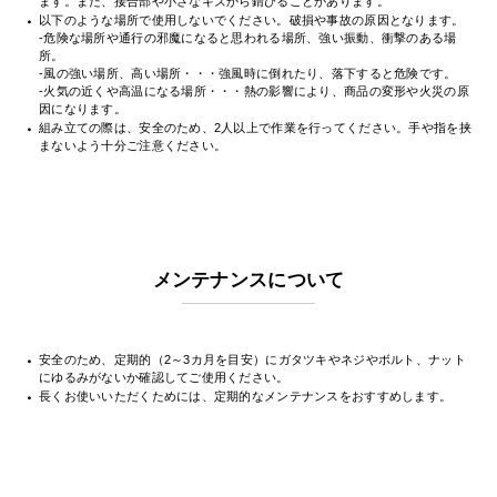
ます。また、接合部や小さなキズから錆びることがあります。
・
以下のような場所で使用しないでください。破損や事故の原因となります。
-危険な場所や通行の邪魔になると思われる場所、強い振動、衝撃のある場
所。
-風の強い場所、高い場所・・・強風時に倒れたり、落下すると危険です。
-火気の近くや高温になる場所・・・熱の影響により、商品の変形や火災の原
因になります。
・
組み立ての際は、安全のため、2人以上で作業を行ってください。手や指を挟
まないよう十分ご注意ください。
メンテナンスについて
・
安全のため、定期的（2～3カ月を目安）にガタツキやネジやボルト、ナット
にゆるみがないか確認してご使用ください。
・
長くお使いいただくためには、定期的なメンテナンスをおすすめします。