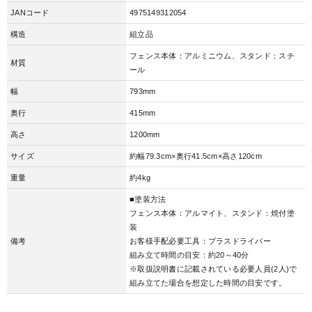
JANコード
4975149312054
構造
組立品
フェンス本体：アルミニウム、スタンド：スチ
材質
ール
幅
793mm
奥行
415mm
高さ
1200mm
サイズ
約幅79.3cm×奥行41.5cm×高さ120cm
重量
約4kg
■塗装方法
フェンス本体：アルマイト、スタンド：焼付塗
装
備考
お客様手配必要工具：プラスドライバー
組み立て時間の目安：約20～40分
※取扱説明書に記載されている必要人員(2人)で
組み立てた場合を想定した時間の目安です。