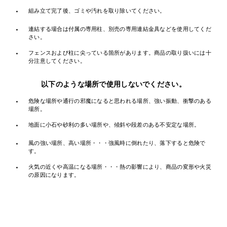
・
組み立て完了後、ゴミや汚れを取り除いてください。
・
連結する場合は付属の専用柱、別売の専用連結金具などを使用してくだ
さい。
・
フェンスおよび柱に尖っている箇所があります。商品の取り扱いには十
分注意してください。
以下のような場所で使用しないでください。
・
危険な場所や通行の邪魔になると思われる場所、強い振動、衝撃のある
場所。
・
地面に小石や砂利の多い場所や、傾斜や段差のある不安定な場所。
・
風の強い場所、高い場所・・・強風時に倒れたり、落下すると危険で
す。
・
火気の近くや高温になる場所・・・熱の影響により、商品の変形や火災
の原因になります。