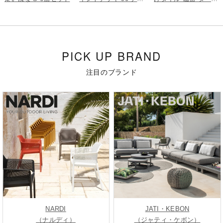
ュラル 5枚組
グレー 9枚組
PICK UP BRAND
注目のブランド
NARDI
JATI・KEBON
（ナルディ）
（ジャティ・ケボン）