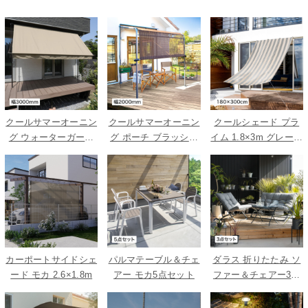
クールサマーオーニン
クールサマーオーニン
クールシェード プラ
グ ウォーターガード
グ ポーチ ブラッシュ
イム 1.8×3m グレース
ベージュ 3000
ウッド 2000
トライプ
カーポートサイドシェ
パルマテーブル＆チェ
ダラス 折りたたみ ソ
ード モカ 2.6×1.8m
アー モカ5点セット
ファー＆チェアー3点
セット