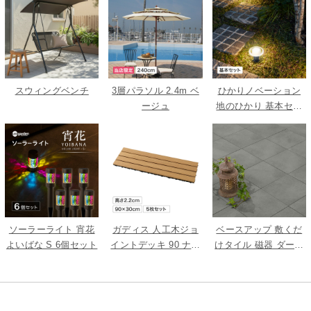
スウィングベンチ
3層パラソル 2.4m ベ
ひかりノベーション
ージュ
地のひかり 基本セッ
ト
ソーラーライト 宵花
ガディス 人工木ジョ
ベースアップ 敷くだ
よいばな S 6個セット
イントデッキ 90 ナチ
けタイル 磁器 ダーク
ュラル 5枚組
グレー 9枚組