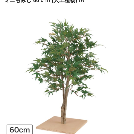
ミニもみじ 60ｃｍ (人工植物) /A