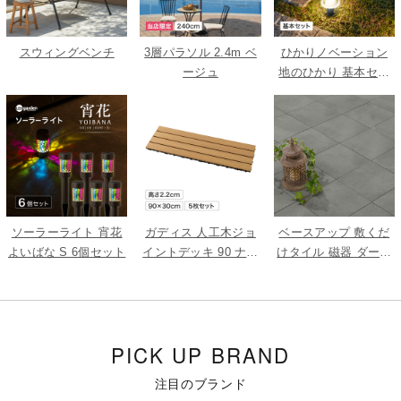
スウィングベンチ
3層パラソル 2.4m ベ
ひかりノベーション
ージュ
地のひかり 基本セッ
ト
ソーラーライト 宵花
ガディス 人工木ジョ
ベースアップ 敷くだ
よいばな S 6個セット
イントデッキ 90 ナチ
けタイル 磁器 ダーク
ュラル 5枚組
グレー 9枚組
PICK UP BRAND
注目のブランド