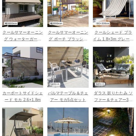
クールサマーオーニン
クールサマーオーニン
クールシェード プラ
グ ウォーターガード
グ ポーチ ブラッシュ
イム 1.8×3m グレース
ベージュ 3000
ウッド 2000
トライプ
カーポートサイドシェ
パルマテーブル＆チェ
ダラス 折りたたみ ソ
ード モカ 2.6×1.8m
アー モカ5点セット
ファー＆チェアー3点
セット