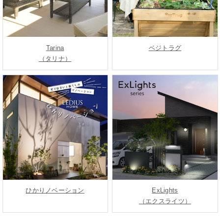
Tarina
ベジトラグ
（タリナ）
ひかりノベーション
ExLights
（エクスライツ）