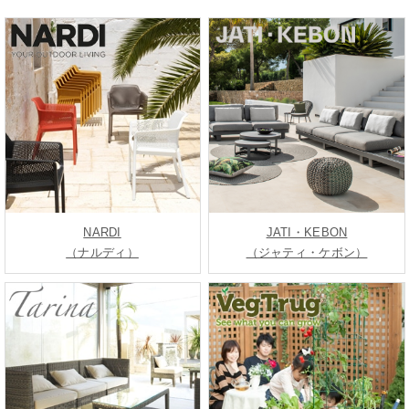
NARDI
JATI・KEBON
（ナルディ）
（ジャティ・ケボン）