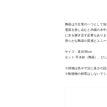
陶器は六古窯の一つとして知
電源を差し込むと内蔵の水中
に水を継ぎ足す必要もありま
滑らかな陶器の質感とユニー
サイズ：直径39cm
セット:手水鉢（陶器）、ひし
※焼物は色や寸法に多少の誤
※動植物の飼育はしないでく