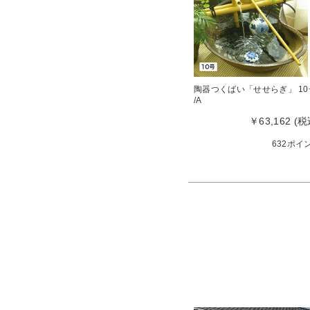
陶器つくばい「せせらぎ」 10
/A
￥63,162 (税
632ポイ