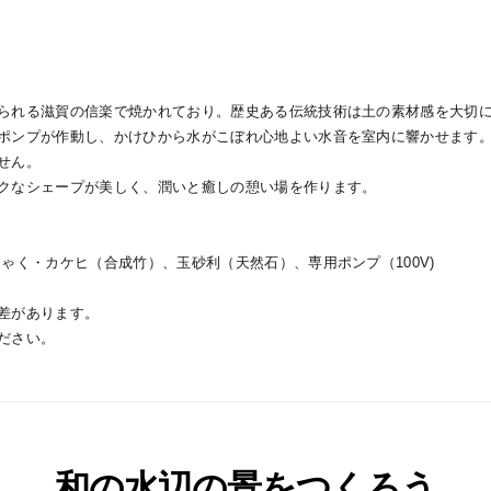
られる滋賀の信楽で焼かれており。歴史ある伝統技術は土の素材感を大切
ポンプが作動し、かけひから水がこぼれ心地よい水音を室内に響かせます
せん。
クなシェープが美しく、潤いと癒しの憩い場を作ります。
ゃく・カケヒ（合成竹）、玉砂利（天然石）、専用ポンプ（100V)
差があります。
ださい。
和の水辺の景をつくろう