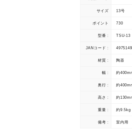
サイズ
13号
ポイント
730
型番 :
TSU-13
JANコード :
497514
材質 :
陶器
幅 :
約400m
奥行 :
約400m
高さ :
約130m
重量 :
約9.5kg
備考 :
室内用