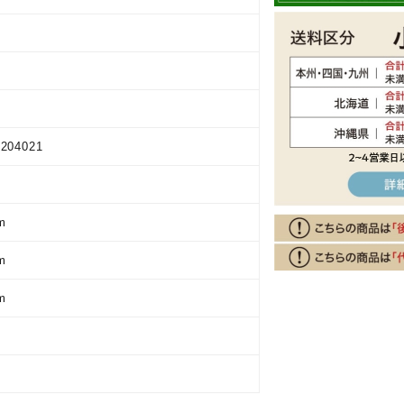
9204021
m
m
m