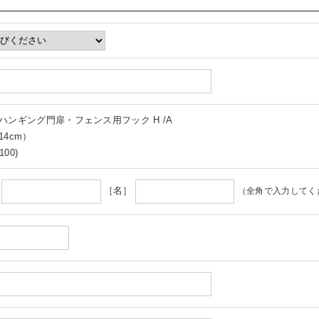
ハンギング門扉・フェンス用フック H /A
14cm）
100)
］
［名］
（全角で入力してく