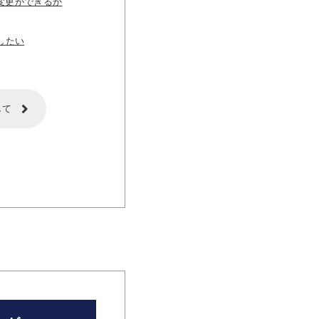
変更ができるか
したい
して