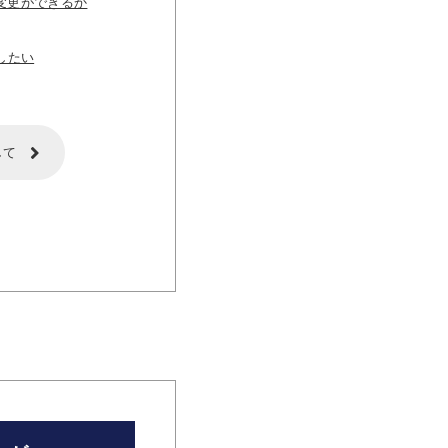
変更ができるか
したい
して