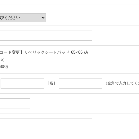
コード変更】リベリックシートパッド 65×65 /A
65）
800)
］
［名］
（全角で入力してく