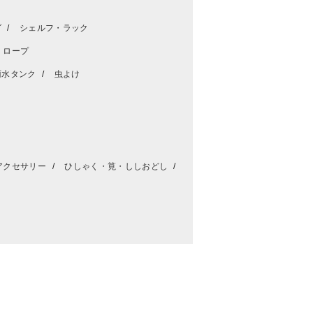
グ
シェルフ・ラック
・ロープ
雨水タンク
虫よけ
アクセサリー
ひしゃく・筧・ししおどし