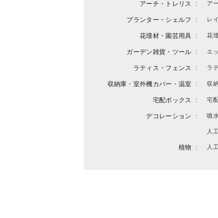
アーチ・トレリス
ア
プランター・シェルフ
レ
花壇材・園芸用具
花
ガーデン雑貨・ツール
エ
ラティス・フェンス
ラ
収納庫・室外機カバー・温室
収
宅配ボックス
宅
デコレーション
噴
人
植物
人