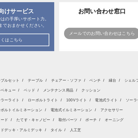
向けサービス
お問い合わせ窓口
ではの手厚いサポート力。
までおまかせください。
メールでのお問い合わせはこちら
しくはこちら
ーブルセット
テーブル
チェアー・ソファ
ベンチ
縁台
シェル
ーベキュー
ベッド
メンテナンス用品
クッション
ーラーライト
ローボルトライト
100Vライト
電池式ライト
ソーラ
ーボルトイルミネーション
電池式イルミネーション
アクセサリー
ェード
たてす・キャノピー
取付パーツ
ポーチ
オーニング
ッドデッキ・アルミデッキ
タイル
人工芝