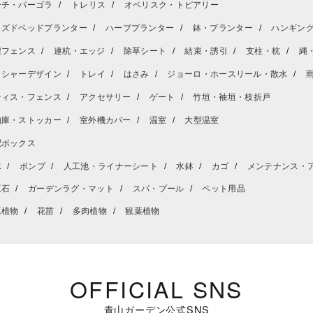
ーチ・パーゴラ
トレリス
オベリスク・トピアリー
イズドベッドプランター
ハーブプランター
鉢・プランター
ハンギン
壇フェンス
連杭・エッジ
除草シート
結束・誘引
支柱・杭
縄
ッシャーデザイン
トレイ
はさみ
ジョーロ・ホースリール・散水
ティス・フェンス
アクセサリー
ゲート
竹垣・袖垣・枝折戸
納庫・ストッカー
室外機カバー
温室
大型温室
配ボックス
水
ポンプ
人工池・ライナーシート
水鉢
カゴ
メンテナンス・
工石
ガーデンラグ・マット
スパ・プール
ペット用品
工植物
花苗
多肉植物
観葉植物
OFFICIAL SNS
青山ガーデン公式SNS