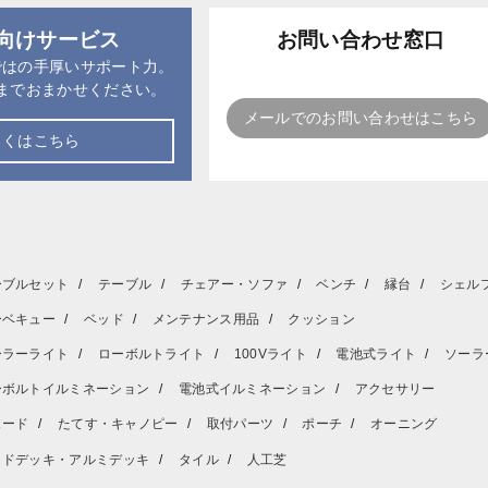
向けサービス
お問い合わせ窓口
ではの手厚いサポート力。
までおまかせください。
メールでのお問い合わせはこちら
しくはこちら
ーブルセット
テーブル
チェアー・ソファ
ベンチ
縁台
シェル
ーベキュー
ベッド
メンテナンス用品
クッション
ーラーライト
ローボルトライト
100Vライト
電池式ライト
ソーラ
ーボルトイルミネーション
電池式イルミネーション
アクセサリー
ェード
たてす・キャノピー
取付パーツ
ポーチ
オーニング
ッドデッキ・アルミデッキ
タイル
人工芝