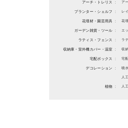
アーチ・トレリス
ア
プランター・シェルフ
レ
花壇材・園芸用具
花
ガーデン雑貨・ツール
エ
ラティス・フェンス
ラ
収納庫・室外機カバー・温室
収
宅配ボックス
宅
デコレーション
噴
人
植物
人