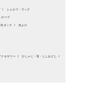
グ
シェルフ・ラック
・ロープ
雨水タンク
虫よけ
アクセサリー
ひしゃく・筧・ししおどし