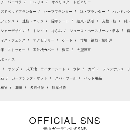
ーチ・パーゴラ
トレリス
オベリスク・トピアリー
イズドベッドプランター
ハーブプランター
鉢・プランター
ハンギン
壇フェンス
連杭・エッジ
除草シート
結束・誘引
支柱・杭
縄
ッシャーデザイン
トレイ
はさみ
ジョーロ・ホースリール・散水
ティス・フェンス
アクセサリー
ゲート
竹垣・袖垣・枝折戸
納庫・ストッカー
室外機カバー
温室
大型温室
配ボックス
水
ポンプ
人工池・ライナーシート
水鉢
カゴ
メンテナンス・
工石
ガーデンラグ・マット
スパ・プール
ペット用品
工植物
花苗
多肉植物
観葉植物
OFFICIAL SNS
青山ガーデン公式SNS