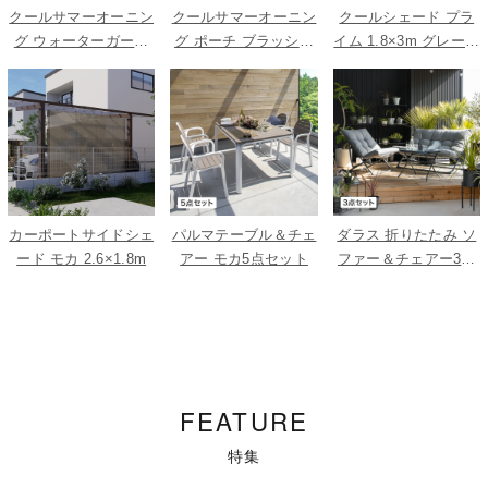
クールサマーオーニン
クールサマーオーニン
クールシェード プラ
グ ウォーターガード
グ ポーチ ブラッシュ
イム 1.8×3m グレース
ベージュ 3000
ウッド 2000
トライプ
カーポートサイドシェ
パルマテーブル＆チェ
ダラス 折りたたみ ソ
ード モカ 2.6×1.8m
アー モカ5点セット
ファー＆チェアー3点
セット
FEATURE
特集