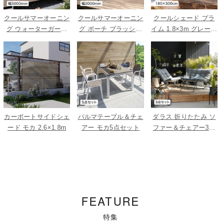
クールサマーオーニン
クールサマーオーニン
クールシェード プラ
グ ウォーターガード
グ ポーチ ブラッシュ
イム 1.8×3m グレース
ベージュ 3000
ウッド 2000
トライプ
カーポートサイドシェ
パルマテーブル＆チェ
ダラス 折りたたみ ソ
ード モカ 2.6×1.8m
アー モカ5点セット
ファー＆チェアー3点
セット
FEATURE
特集