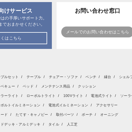
向けサービス
お問い合わせ窓口
ではの手厚いサポート力。
までおまかせください。
メールでのお問い合わせはこちら
しくはこちら
ーブルセット
テーブル
チェアー・ソファ
ベンチ
縁台
シェル
ーベキュー
ベッド
メンテナンス用品
クッション
ーラーライト
ローボルトライト
100Vライト
電池式ライト
ソーラ
ーボルトイルミネーション
電池式イルミネーション
アクセサリー
ェード
たてす・キャノピー
取付パーツ
ポーチ
オーニング
ッドデッキ・アルミデッキ
タイル
人工芝