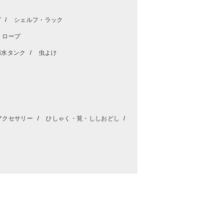
グ
シェルフ・ラック
・ロープ
雨水タンク
虫よけ
アクセサリー
ひしゃく・筧・ししおどし