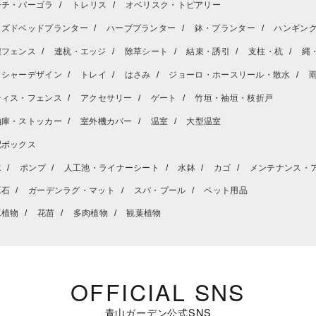
ーチ・パーゴラ
トレリス
オベリスク・トピアリー
イズドベッドプランター
ハーブプランター
鉢・プランター
ハンギン
壇フェンス
連杭・エッジ
除草シート
結束・誘引
支柱・杭
縄
ッシャーデザイン
トレイ
はさみ
ジョーロ・ホースリール・散水
ティス・フェンス
アクセサリー
ゲート
竹垣・袖垣・枝折戸
納庫・ストッカー
室外機カバー
温室
大型温室
配ボックス
水
ポンプ
人工池・ライナーシート
水鉢
カゴ
メンテナンス・
工石
ガーデンラグ・マット
スパ・プール
ペット用品
工植物
花苗
多肉植物
観葉植物
OFFICIAL SNS
青山ガーデン公式SNS