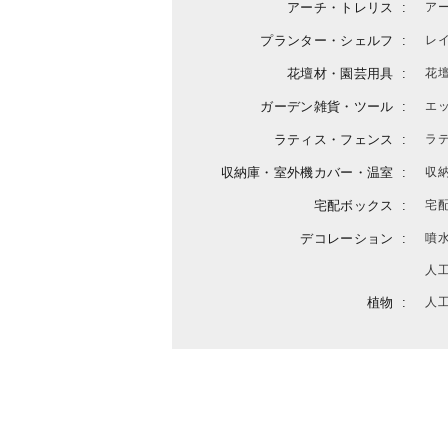
アーチ・トレリス
ア
プランター・シェルフ
レ
花壇材・園芸用具
花
ガーデン雑貨・ツール
エ
ラティス・フェンス
ラ
収納庫・室外機カバー・温室
収
宅配ボックス
宅
デコレーション
噴
人
植物
人