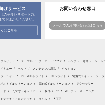
向けサービス
お問い合わせ窓口
ではの手厚いサポート力。
までおまかせください。
メールでのお問い合わせはこちら
しくはこちら
ーブルセット
テーブル
チェアー・ソファ
ベンチ
縁台
シェル
ーベキュー
ベッド
メンテナンス用品
クッション
ーラーライト
ローボルトライト
100Vライト
電池式ライト
ソーラ
ーボルトイルミネーション
電池式イルミネーション
アクセサリー
ェード
たてす・キャノピー
取付パーツ
ポーチ
オーニング
ッドデッキ・アルミデッキ
タイル
人工芝