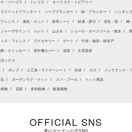
ーチ・パーゴラ
トレリス
オベリスク・トピアリー
イズドベッドプランター
ハーブプランター
鉢・プランター
ハンギン
壇フェンス
連杭・エッジ
除草シート
結束・誘引
支柱・杭
縄
ッシャーデザイン
トレイ
はさみ
ジョーロ・ホースリール・散水
ティス・フェンス
アクセサリー
ゲート
竹垣・袖垣・枝折戸
納庫・ストッカー
室外機カバー
温室
大型温室
配ボックス
水
ポンプ
人工池・ライナーシート
水鉢
カゴ
メンテナンス・
工石
ガーデンラグ・マット
スパ・プール
ペット用品
工植物
花苗
多肉植物
観葉植物
OFFICIAL SNS
青山ガーデン公式SNS