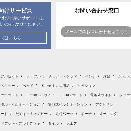
向けサービス
お問い合わせ窓口
ではの手厚いサポート力。
までおまかせください。
メールでのお問い合わせはこちら
しくはこちら
ーブルセット
テーブル
チェアー・ソファ
ベンチ
縁台
シェル
ーベキュー
ベッド
メンテナンス用品
クッション
ーラーライト
ローボルトライト
100Vライト
電池式ライト
ソーラ
ーボルトイルミネーション
電池式イルミネーション
アクセサリー
ェード
たてす・キャノピー
取付パーツ
ポーチ
オーニング
ッドデッキ・アルミデッキ
タイル
人工芝