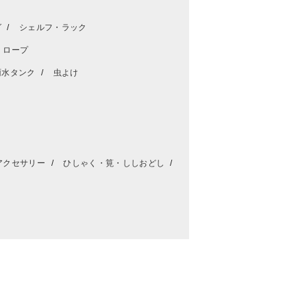
グ
シェルフ・ラック
・ロープ
雨水タンク
虫よけ
アクセサリー
ひしゃく・筧・ししおどし