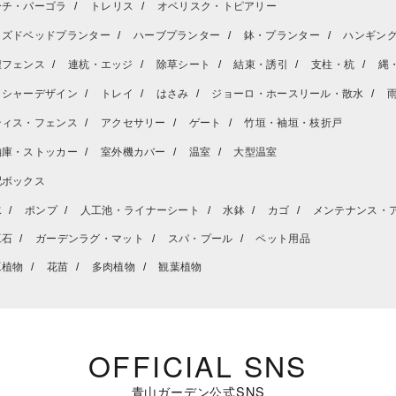
ーチ・パーゴラ
トレリス
オベリスク・トピアリー
イズドベッドプランター
ハーブプランター
鉢・プランター
ハンギン
壇フェンス
連杭・エッジ
除草シート
結束・誘引
支柱・杭
縄
ッシャーデザイン
トレイ
はさみ
ジョーロ・ホースリール・散水
ティス・フェンス
アクセサリー
ゲート
竹垣・袖垣・枝折戸
納庫・ストッカー
室外機カバー
温室
大型温室
配ボックス
水
ポンプ
人工池・ライナーシート
水鉢
カゴ
メンテナンス・
工石
ガーデンラグ・マット
スパ・プール
ペット用品
工植物
花苗
多肉植物
観葉植物
OFFICIAL SNS
青山ガーデン公式SNS