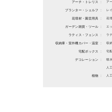
アーチ・トレリス
ア
プランター・シェルフ
レ
花壇材・園芸用具
花
ガーデン雑貨・ツール
エ
ラティス・フェンス
ラ
収納庫・室外機カバー・温室
収
宅配ボックス
宅
デコレーション
噴
人
植物
人