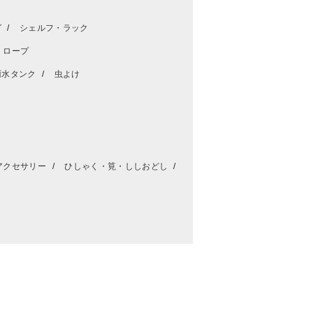
グ
シェルフ・ラック
・ロープ
雨水タンク
虫よけ
アクセサリー
ひしゃく・筧・ししおどし