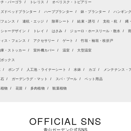
ーチ・パーゴラ
トレリス
オベリスク・トピアリー
イズドベッドプランター
ハーブプランター
鉢・プランター
ハンギン
壇フェンス
連杭・エッジ
除草シート
結束・誘引
支柱・杭
縄
ッシャーデザイン
トレイ
はさみ
ジョーロ・ホースリール・散水
ティス・フェンス
アクセサリー
ゲート
竹垣・袖垣・枝折戸
納庫・ストッカー
室外機カバー
温室
大型温室
配ボックス
水
ポンプ
人工池・ライナーシート
水鉢
カゴ
メンテナンス・
工石
ガーデンラグ・マット
スパ・プール
ペット用品
工植物
花苗
多肉植物
観葉植物
OFFICIAL SNS
青山ガーデン公式SNS