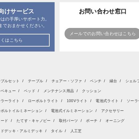
向けサービス
お問い合わせ窓口
ではの手厚いサポート力。
までおまかせください。
メールでのお問い合わせはこちら
しくはこちら
ーブルセット
テーブル
チェアー・ソファ
ベンチ
縁台
シェル
ーベキュー
ベッド
メンテナンス用品
クッション
ーラーライト
ローボルトライト
100Vライト
電池式ライト
ソーラ
ーボルトイルミネーション
電池式イルミネーション
アクセサリー
ェード
たてす・キャノピー
取付パーツ
ポーチ
オーニング
ッドデッキ・アルミデッキ
タイル
人工芝