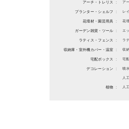
アーチ・トレリス
ア
プランター・シェルフ
レ
花壇材・園芸用具
花
ガーデン雑貨・ツール
エ
ラティス・フェンス
ラ
収納庫・室外機カバー・温室
収
宅配ボックス
宅
デコレーション
噴
人
植物
人