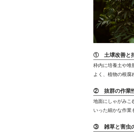
① 土壌改善と
枠内に培養土や堆
よく、植物の根腐
② 抜群の作業
地面にしゃがみこ
いった細かな作業
③ 雑草と害虫