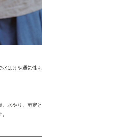
で水はけや通気性も
穫、水やり、剪定と
す。